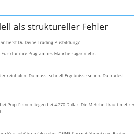
l als struktureller Fehler
inanzierst Du Deine Trading-Ausbildung?
0 Euro für ihre Programme. Manche sogar mehr.
der reinholen. Du musst schnell Ergebnisse sehen. Du tradest
ei Prop-Firmen liegen bei 4.270 Dollar. Die Mehrheit kauft mehre
t.
ere Kursgebühren (also eher DEINE Kursgebühren) vom Broker