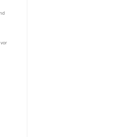
und
 vor